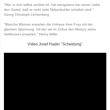
"Wer in sich selbst verliebt ist, hat wenigstens bei seiner Liebe
den Vorteil, daß er nicht viele Nebenbuhler erhalten wird."
Georg Christoph Lichtenberg
"Manche Männer erwarten die Untreue ihrer Frau mit der
gleichen Spannung, mit der sie im Zirkus den Absturz eines
Seiltänzers erwarten." Henry Miller
Video Josef Hader "Scheidung"