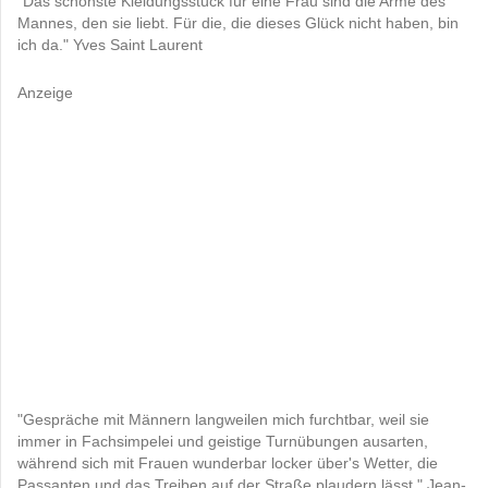
"Das schönste Kleidungsstück für eine Frau sind die Arme des
Mannes, den sie liebt. Für die, die dieses Glück nicht haben, bin
ich da." Yves Saint Laurent
Anzeige
"Gespräche mit Männern langweilen mich furchtbar, weil sie
immer in Fachsimpelei und geistige Turnübungen ausarten,
während sich mit Frauen wunderbar locker über's Wetter, die
Passanten und das Treiben auf der Straße plaudern lässt." Jean-