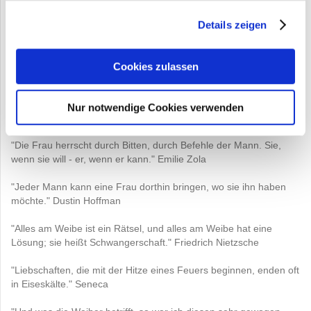
"Himmel, was muss das für ein Narr gewesen sein, der das
Details zeigen
Küssen erfunden hat!" Jonathan Swift
"Er war Mathematiker, und seine Frau war unberechenbar."
Cookies zulassen
Mathematikerwitz
"Er war Chemiker, und seine Frau suchte ständig neue
Nur notwendige Cookies verwenden
Verbindungen." Chemikerwitz
"Die Frau herrscht durch Bitten, durch Befehle der Mann. Sie,
wenn sie will - er, wenn er kann." Emilie Zola
"Jeder Mann kann eine Frau dorthin bringen, wo sie ihn haben
möchte." Dustin Hoffman
"Alles am Weibe ist ein Rätsel, und alles am Weibe hat eine
Lösung; sie heißt Schwangerschaft." Friedrich Nietzsche
"Liebschaften, die mit der Hitze eines Feuers beginnen, enden oft
in Eiseskälte." Seneca