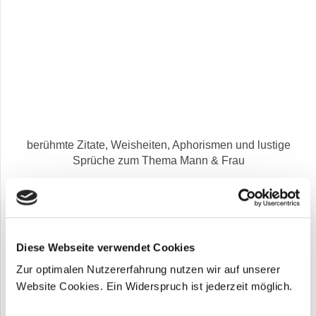
berühmte Zitate, Weisheiten, Aphorismen und lustige
Sprüche zum Thema Mann & Frau
"Du gehst zu Frauen? Vergiss die Peitsche nicht!" Friedrich
Nietzsche
"Grad und Art der Geschlechtlichkeit eines Menschen reicht bis in
Diese Webseite verwendet Cookies
den letzten Gipfel seines Geistes hinauf." Friedrich Nietzsche
Zur optimalen Nutzererfahrung nutzen wir auf unserer
"Damen? Frauen! Dame ist doch längst ein Schimpfwort.
Website Cookies. Ein Widerspruch ist jederzeit möglich.
Damenhaft ist ein Ausdruck von verkrampfter, unnatürlicher
Anständigkeit, die sich für Eleganz hält." Karl Lagerfeld