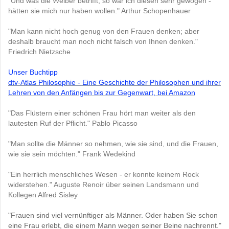
"Und was die Weiber betrifft, so war ich diesen sehr gewogen -
hätten sie mich nur haben wollen." Arthur Schopenhauer
"Man kann nicht hoch genug von den Frauen denken; aber
deshalb braucht man noch nicht falsch von Ihnen denken."
Friedrich Nietzsche
Unser Buchtipp
dtv-Atlas Philosophie - Eine Geschichte der Philosophen und ihrer
Lehren von den Anfängen bis zur Gegenwart, bei Amazon
"Das Flüstern einer schönen Frau hört man weiter als den
lautesten Ruf der Pflicht." Pablo Picasso
"Man sollte die Männer so nehmen, wie sie sind, und die Frauen,
wie sie sein möchten." Frank Wedekind
"Ein herrlich menschliches Wesen - er konnte keinem Rock
widerstehen." Auguste Renoir über seinen Landsmann und
Kollegen Alfred Sisley
"Frauen sind viel vernünftiger als Männer. Oder haben Sie schon
eine Frau erlebt, die einem Mann wegen seiner Beine nachrennt."