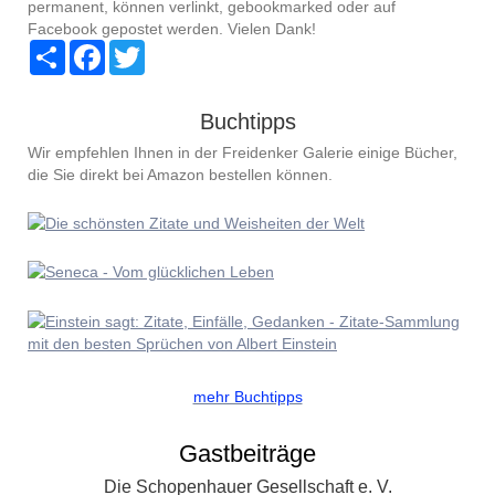
permanent, können verlinkt, gebookmarked oder auf
Facebook gepostet werden. Vielen Dank!
S
F
T
h
a
w
a
c
i
r
e
t
Buchtipps
e
b
t
o
e
Wir empfehlen Ihnen in der Freidenker Galerie einige Bücher,
o
r
k
die Sie direkt bei Amazon bestellen können.
mehr Buchtipps
Gastbeiträge
Die Schopenhauer Gesellschaft e. V.