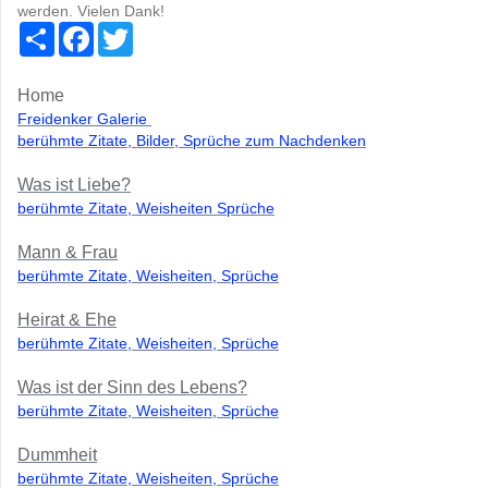
werden. Vielen Dank!
S
F
T
h
a
w
a
c
i
r
e
t
Home
e
b
t
o
e
Freidenker Galerie
o
r
berühmte Zitate, Bilder, Sprüche zum Nachdenken
k
Was ist Liebe?
berühmte Zitate, Weisheiten Sprüche
Mann & Frau
berühmte Zitate, Weisheiten, Sprüche
Heirat & Ehe
berühmte Zitate, Weisheiten, Sprüche
Was ist der Sinn des Lebens?
berühmte Zitate, Weisheiten, Sprüche
Dummheit
berühmte Zitate, Weisheiten, Sprüche